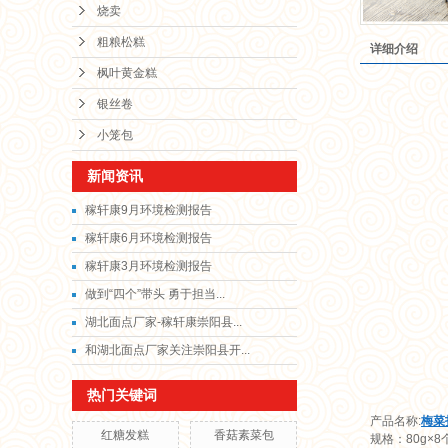
烧卖
粗粮松糕
详细介绍
枫叶黄金糕
银丝卷
小笼包
新闻资讯
稼轩康9月环境检测报告
稼轩康6月环境检测报告
稼轩康3月环境检测报告
做到“四个”带头 勇于担当...
湖北面点厂家-稼轩康崇阳县...
和湖北面点厂家关注崇阳县开...
热门关键词
产品名称:
梅菜
红糖发糕
香菇素菜包
规格：80g×8