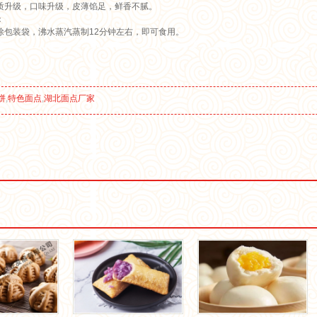
质升级，口味升级，皮薄馅足，鲜香不腻。
：
除包装袋，沸水蒸汽蒸制12分钟左右，即可食用。
饼
,
特色面点
,
湖北面点厂家