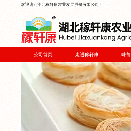
欢迎访问湖北稼轩康农业发展股份有限公司！
公司首页
走进稼轩康
味蕾
公司简介
爆浆
企业宗旨
纸皮
荣誉资质
金
办公一角
手
领导关怀
特色