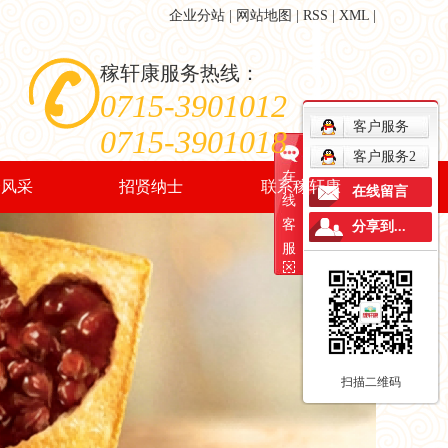
企业分站
|
网站地图
|
RSS
|
XML
|
稼轩康服务热线：
0715-3901012
客户服务
0715-3901018
客户服务2
在
会风采
招贤纳士
联系稼轩康
在线留言
线
客
分享到...
会风采
人才战略
客户留言
服
人才招聘
销售网络
招聘职位
联系我们
扫描二维码