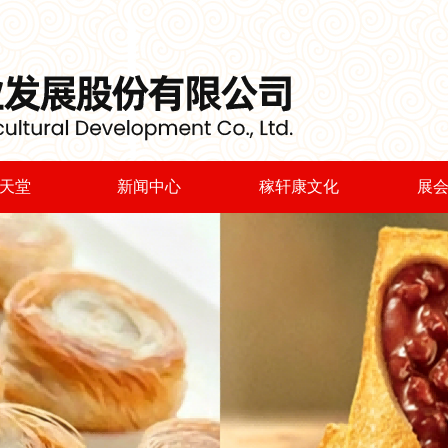
天堂
新闻中心
稼轩康文化
展
糍粑
公司新闻
董事长致辞
展
烧麦
爱心捐献
企业理念
丝饼
视频连线
员工培训
工包
最新公告
活动集锦
糕点