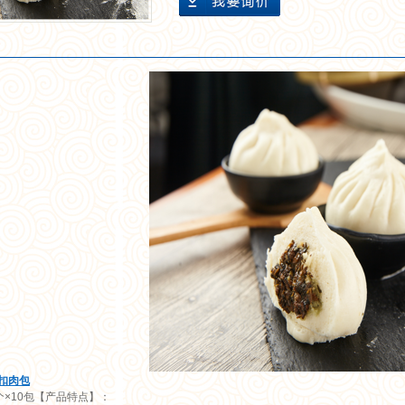
扣肉包
个×10包 【产品特点】：