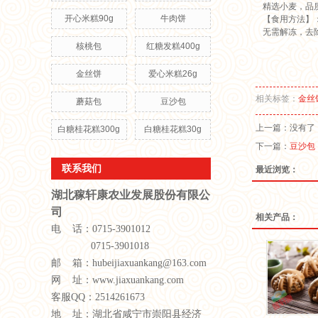
精选小麦，品
开心米糕90g
牛肉饼
【食用方法】
无需解冻，去
核桃包
红糖发糕400g
金丝饼
爱心米糕26g
相关标签：
金丝
蘑菇包
豆沙包
上一篇：没有了
白糖桂花糕300g
白糖桂花糕30g
下一篇：
豆沙包
联系我们
最近浏览：
湖北稼轩康农业发展股份有限公
司
相关产品：
电 话：0715-3901012
0715-3901018
邮 箱：hubeijiaxuankang@163.com
网 址：www.jiaxuankang.com
客服QQ：2514261673
地 址：湖北省咸宁市崇阳县经济