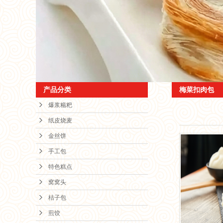
窝
桔
煎
产品分类
梅菜扣肉包
烧
爆浆糍粑
纸皮烧麦
粗粮
金丝饼
手工包
枫叶
特色糕点
银
窝窝头
桔子包
小
煎饺