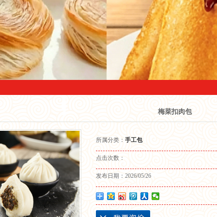
窝头
子包
饺
卖
梅菜扣肉包
松糕
所属分类：
手工包
黄金糕
点击次数：
丝卷
发布日期：
2026/05/26
笼包