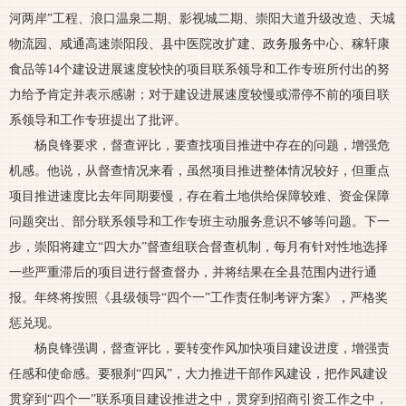
河两岸”工程、浪口温泉二期、影视城二期、崇阳大道升级改造、天城
物流园、咸通高速崇阳段、县中医院改扩建、政务服务中心、稼轩康
食品等14个建设进展速度较快的项目联系领导和工作专班所付出的努
力给予肯定并表示感谢；对于建设进展速度较慢或滞停不前的项目联
系领导和工作专班提出了批评。
杨良锋要求，督查评比，要查找项目推进中存在的问题，增强危
机感。他说，从督查情况来看，虽然项目推进整体情况较好，但重点
项目推进速度比去年同期要慢，存在着土地供给保障较难、资金保障
问题突出、部分联系领导和工作专班主动服务意识不够等问题。下一
步，崇阳将建立“四大办”督查组联合督查机制，每月有针对性地选择
一些严重滞后的项目进行督查督办，并将结果在全县范围内进行通
报。年终将按照《县级领导“四个一”工作责任制考评方案》，严格奖
惩兑现。
杨良锋强调，督查评比，要转变作风加快项目建设进度，增强责
任感和使命感。要狠刹“四风”，大力推进干部作风建设，把作风建设
贯穿到“四个一”联系项目建设推进之中，贯穿到招商引资工作之中，