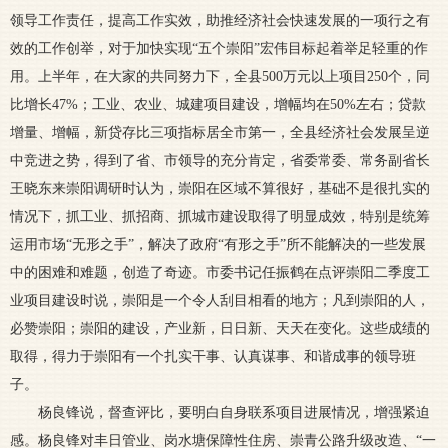
领导工作责任，提高工作实效，助推经济社会快速发展的一项行之有
效的工作创举，对于加快实现“五个崇阳”宏伟目标起着举足轻重的作
用。上半年，在大家的共同努力下，全县500万元以上项目250个，同
比增长47%；工业、农业、城建项目建设，增幅均在50%左右；贷款
增量、增幅，新贷存比三项指标居全市第一，全县经济社会发展呈逆
中竞进之势，得到了省、市领导的充分肯定，省委常委、常务副省长
王晓东来崇阳调研时认为，崇阳在区域不算很好，基础不是很扎实的
情况下，抓工业、抓招商、抓城市建设取得了明显成效，特别是统筹
运用市场“无形之手”，解决了政府“有形之手”所不能解决的一些发展
中的困难和难题，创造了奇迹。市委书记任振鹤在点评崇阳二季度工
业项目建设时说，崇阳是一个令人刮目相看的地方；凡到崇阳的人，
必赞崇阳；崇阳的建设，产业新，日日新、天天在变化。这些成绩的
取得，得力于崇阳有一个扎实干事、认真谋事、和谐成事的领导班
子。
杨良锋说，督查评比，要明白自身联系项目进展情况，增强紧迫
感。杨良锋对丰日管业、岗水塘保障性住房、崇青公路升级改造、“一