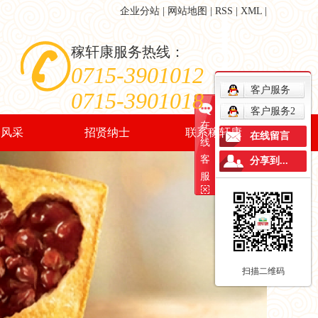
企业分站
|
网站地图
|
RSS
|
XML
|
稼轩康服务热线：
0715-3901012
客户服务
0715-3901018
客户服务2
在
会风采
招贤纳士
联系稼轩康
在线留言
线
客
分享到...
会风采
人才战略
客户留言
服
人才招聘
销售网络
招聘职位
联系我们
扫描二维码