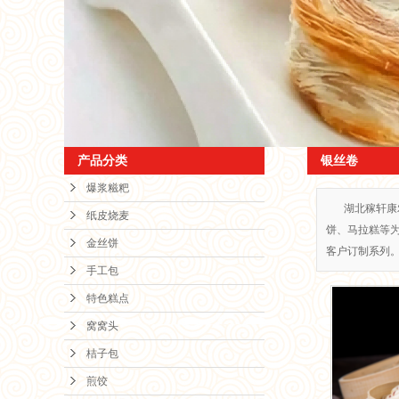
窝
桔
煎
产品分类
银丝卷
烧
爆浆糍粑
湖北稼轩康
纸皮烧麦
饼、马拉糕等
粗粮
金丝饼
客户订制系列。服务
手工包
枫叶
特色糕点
银
窝窝头
桔子包
小
煎饺