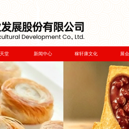
天堂
新闻中心
稼轩康文化
展
糍粑
公司新闻
董事长致辞
展
烧麦
爱心捐献
企业理念
丝饼
视频连线
员工培训
工包
最新公告
活动集锦
糕点