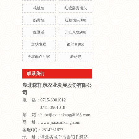
核桃包
红糖燕麦馒头
奶黄包
红糖馒头80g
红豆派
开心米糕90g
红糖发糕
银丝卷80g
湖北面点厂家
蘑菇包
联系我们
湖北稼轩康农业发展股份有限公
司
电 话：0715-3901012
0715-3901018
邮 箱：hubeijiaxuankang@163.com
网 址：www.jiaxuankang.com
客服QQ：2514261673
地 址：湖北省咸宁市崇阳县经济