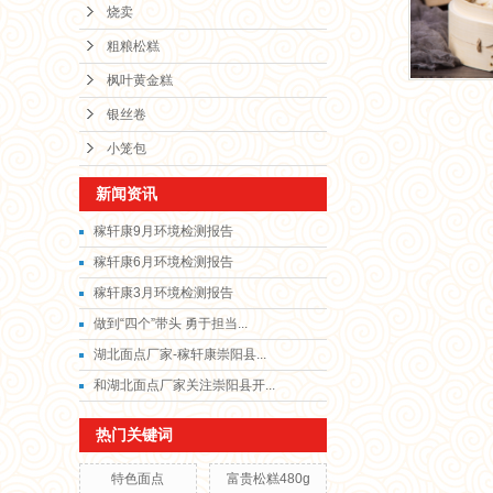
烧卖
粗粮松糕
枫叶黄金糕
银丝卷
小笼包
新闻资讯
稼轩康9月环境检测报告
稼轩康6月环境检测报告
稼轩康3月环境检测报告
做到“四个”带头 勇于担当...
湖北面点厂家-稼轩康崇阳县...
和湖北面点厂家关注崇阳县开...
热门关键词
特色面点
富贵松糕480g