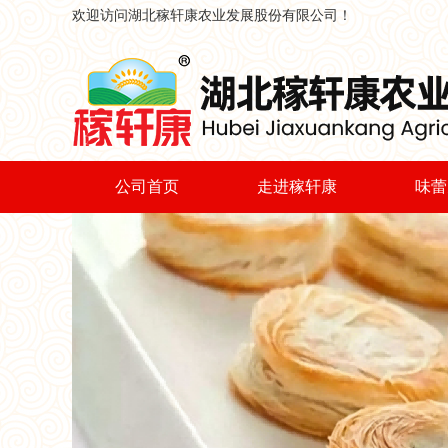
欢迎访问湖北稼轩康农业发展股份有限公司！
公司首页
走进稼轩康
味蕾
公司简介
爆浆
企业宗旨
纸皮
荣誉资质
金
办公一角
手
领导关怀
特色