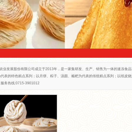
窝头
子包
饺
卖
农业发展股份有限公司成立于2013年，是一家集研发、生产、销售为一体的速冻食品
为代表的特色糕点系列；以月饼、粽子、汤圆、糍粑为代表的传统糕点系列；以纸皮烧
松糕
热线:0715-3901012
黄金糕
丝卷
笼包